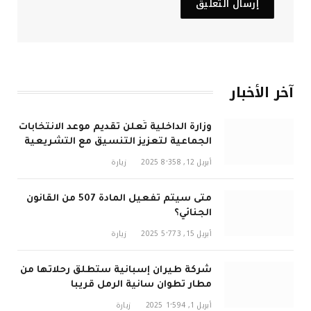
آخر الأخبار
وزارة الداخلية تُعلن تقديم موعد الانتخابات
الجماعية لتعزيز التنسيق مع التشريعية
في 2026
أبريل 12, 2025
8٬358
زيارة
متى سيتم تفعيل المادة 507 من القانون
الجنائي؟
أبريل 15, 2025
5٬773
زيارة
شركة طيران إسبانية ستطلق رحلاتها من
مطار تطوان سانية الرمل قريبا
أبريل 1, 2025
1٬594
زيارة