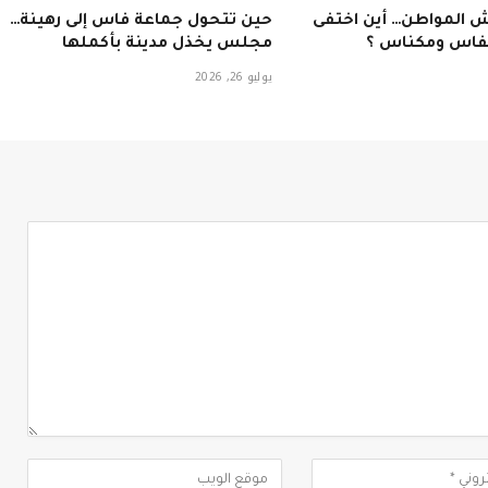
 المواطن… أين اختفى
حين تتحول جماعة فاس إلى رهينة…
بفاس ومكناس ؟
مجلس يخذل مدينة بأكملها
يوليو 26, 2026