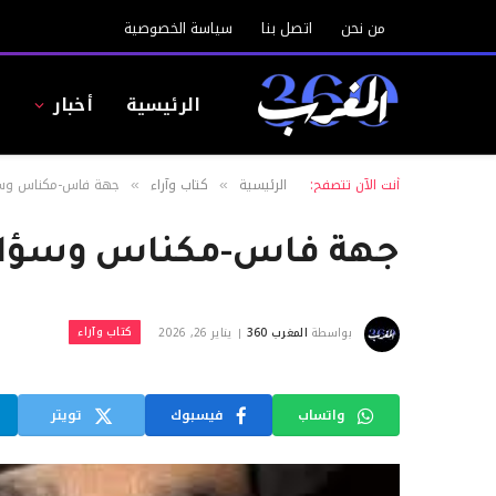
من نحن
اتصل بنا
سياسة الخصوصية
الرئيسية
أخبار
ا
أنت الآن تتصفح:
الرئيسية
كتاب وآراء
جهة فاس-مكناس وسؤا
»
»
جهة فاس-مكناس وسؤال 
كتاب وآراء
بواسطة
المغرب 360
يناير 26, 2026
واتساب
فيسبوك
تويتر