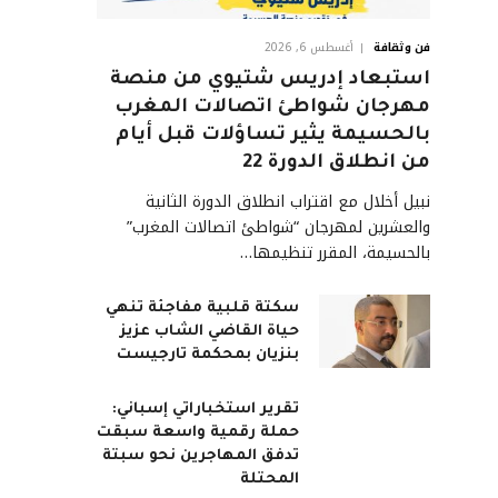
فن وثقافة
أغسطس 6, 2026
استبعاد إدريس شتيوي من منصة
مهرجان شواطئ اتصالات المغرب
بالحسيمة يثير تساؤلات قبل أيام
من انطلاق الدورة 22
نبيل أخلال مع اقتراب انطلاق الدورة الثانية
والعشرين لمهرجان “شواطئ اتصالات المغرب”
بالحسيمة، المقرر تنظيمها…
سكتة قلبية مفاجئة تنهي
حياة القاضي الشاب عزيز
بنزيان بمحكمة تارجيست
تقرير استخباراتي إسباني:
حملة رقمية واسعة سبقت
تدفق المهاجرين نحو سبتة
المحتلة