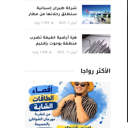
شركة طيران إسبانية
ستطلق رحلاتها من مطار
تطوان سانية الرمل قريبا
أبريل 1, 2025
1٬594
زيارة
هزة أرضية خفيفة تضرب
منطقة بوحوت بإقليم
الحسيمة وتثير قلق
أبريل 11, 2025
1٬028
زيارة
السكان
الأكثر رواجا