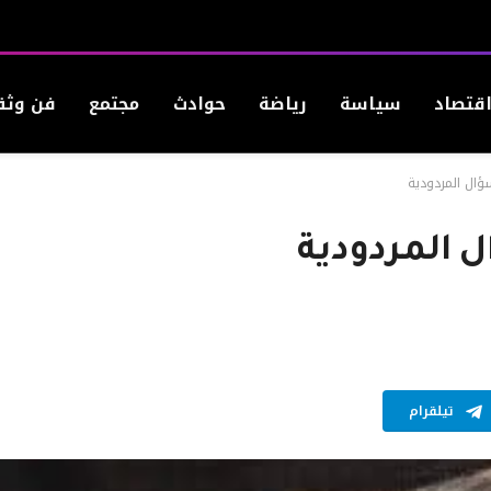
قتصاد
سياسة
رياضة
حوادث
مجتمع
فن وثق
ل المردودية
المردودية
تيلقرام