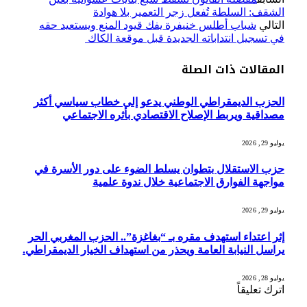
الشقف: السلطة تُفعل زجر التعمير بلا هوادة
التالي
شباب أطلس خنيفرة يفك قيود المنع ويستعيد حقه
في تسجيل انتداباته الجديدة قبل موقعة الكاك
المقالات
ذات الصلة
الحزب الديمقراطي الوطني يدعو إلى خطاب سياسي أكثر
مصداقية ويربط الإصلاح الاقتصادي بأثره الاجتماعي
يوليو 29, 2026
حزب الاستقلال بتطوان يسلط الضوء على دور الأسرة في
مواجهة الفوارق الاجتماعية خلال ندوة علمية
يوليو 29, 2026
إثر اعتداء استهدف مقره بـ “بغاغزة”.. الحزب المغربي الحر
يراسل النيابة العامة ويحذر من استهداف الخيار الديمقراطي.
يوليو 28, 2026
اترك تعليقاً