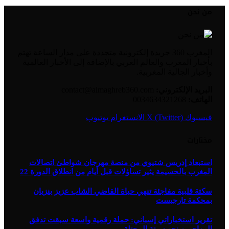
من نحن
المغرب 360 جريدة إلكترونية متجددة على مدار الساعة تهتم
بأخبار المغرب والعالم العربي بالإضافة إلى الأخبار العالمية
وأخبار الجالية المغربية.
البريد الإلكتروني:
contact@almaghreb360.com
الهاتف:
0034634321268
فيسبوك
X (Twitter)
الانستغرام
يوتيوب
مختارات
استبعاد إدريس شتيوي من منصة مهرجان شواطئ اتصالات
المغرب بالحسيمة يثير تساؤلات قبل أيام من انطلاق الدورة 22
سكتة قلبية مفاجئة تنهي حياة القاضي الشاب عزيز بنزيان
بمحكمة تارجيست
تقرير استخباراتي إسباني: حملة رقمية واسعة سبقت تدفق
المهاجرين نحو سبتة المحتلة