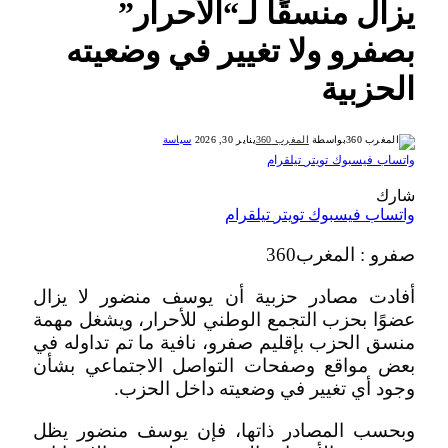
يزال منسقًا لـ“الأحرار”
بصفرو ولا تغيير في وضعيته
الحزبية
بواسطة
المغرب 360
يناير 30, 2026
سياسة
واتساب
فيسبوك
تويتر
تيلقرام
شارك
واتساب
فيسبوك
تويتر
تيلقرام
صفرو : المغرب360
أفادت مصادر حزبية أن يوسف منضور لا يزال
عضوًا بحزب التجمع الوطني للأحرار، ويشغل مهمة
منسق الحزب بإقليم صفرو، نافية ما تم تداوله في
بعض مواقع وصفحات التواصل الاجتماعي بشأن
وجود أي تغيير في وضعيته داخل الحزب.
وبحسب المصادر ذاتها، فإن يوسف منضور يظل