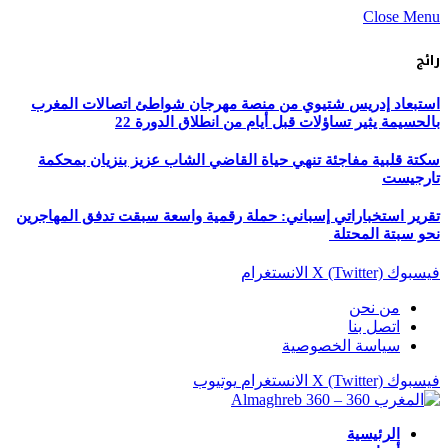
Close Menu
رائج
استبعاد إدريس شتيوي من منصة مهرجان شواطئ اتصالات المغرب
بالحسيمة يثير تساؤلات قبل أيام من انطلاق الدورة 22
سكتة قلبية مفاجئة تنهي حياة القاضي الشاب عزيز بنزيان بمحكمة
تارجيست
تقرير استخباراتي إسباني: حملة رقمية واسعة سبقت تدفق المهاجرين
نحو سبتة المحتلة
فيسبوك
X (Twitter)
الانستغرام
من نحن
اتصل بنا
سياسة الخصوصية
فيسبوك
X (Twitter)
الانستغرام
يوتيوب
الرئيسية