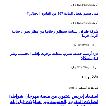
أبريل 12, 2025
8٬358
زيارة
متى سيتم تفعيل المادة 507 من القانون الجنائي؟
أبريل 15, 2025
5٬773
زيارة
شركة طيران إسبانية ستطلق رحلاتها من مطار تطوان سانية
الرمل قريبا
أبريل 1, 2025
1٬594
زيارة
هزة أرضية خفيفة تضرب منطقة بوحوت بإقليم الحسيمة وتثير
قلق السكان
أبريل 11, 2025
1٬028
زيارة
الأكثر رواجا
فن وثقافة
أغسطس 6, 2026
استبعاد إدريس شتيوي من منصة مهرجان شواطئ
اتصالات المغرب بالحسيمة يثير تساؤلات قبل أيام