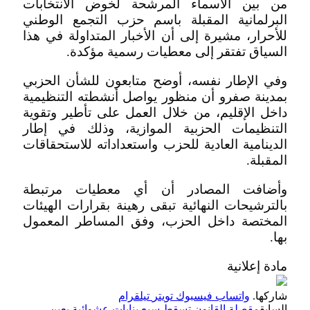
من بين الأسماء المرشحة لخوض الانتخابات
البرلمانية المقبلة باسم حزب التجمع الوطني
للأحرار، مشيرة إلى أن الأخبار المتداولة في هذا
السياق تفتقر إلى معطيات رسمية مؤكدة.
وفي الإطار نفسه، أوضح متابعون للشأن الحزبي
بمدينة صفرو أن منظور يواصل أنشطته التنظيمية
داخل الإقليم، من خلال العمل على تأطير وتقوية
التنظيمات الحزبية الموازية، وذلك في إطار
الدينامية العادية للحزب واستعداداته للاستحقاقات
المقبلة.
وأضافت المصادر أن أي معطيات مرتبطة
بالترشيحات النهائية تبقى رهينة بقرارات الهيئات
المختصة داخل الحزب، وفق المساطر المعمول
بها.
مادة إعلانية
شاركها.
واتساب
فيسبوك
تويتر
تيلقرام
السابق
مقصلة القانون تسقط سبع بنايات عشوائية بعين