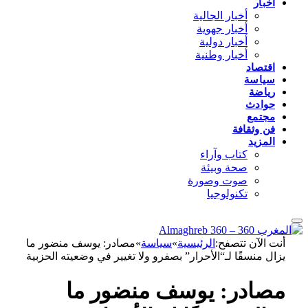
أخبار
أخبار الجالية
أخبار جهوية
أخبار دولية
أخبار وطنية
اقتصاد
سياسة
رياضة
حوادث
مجتمع
فن وثقافة
المزيد
كتاب وآراء
صحة وبيئة
صوت وصورة
تكنولوجيا
أنت الآن تتصفح:
الرئيسية
»
سياسة
»
مصادر: يوسف منضور ما
يزال منسقًا لـ“الأحرار” بصفرو ولا تغيير في وضعيته الحزبية
مصادر: يوسف منضور ما