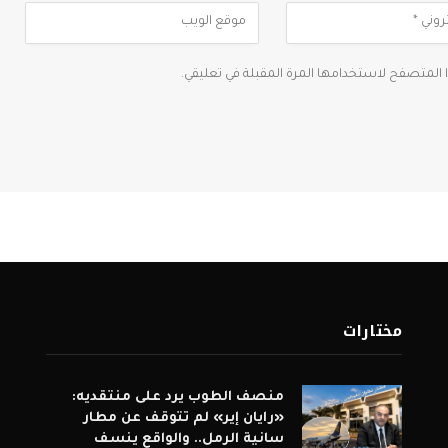
ا المتصفح لاستخدامها المرة المقبلة في تعليقي.
مختارات
منصف الطوب يرد على منتقديه:
«رايان إير» لم تتوقف عن مطار
سانية الرمل.. والواقع ينسف