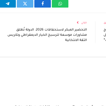
واتساب
فيسبوك
تويتر
تيلقر
ق
التالي
ح
التحضير المبكر لاستحقاقات 2026: الدولة تُطلق
ل
مشاورات موسعة لترسيخ الخيار الديمقراطي وتكريس
”
الثقة الانتخابية