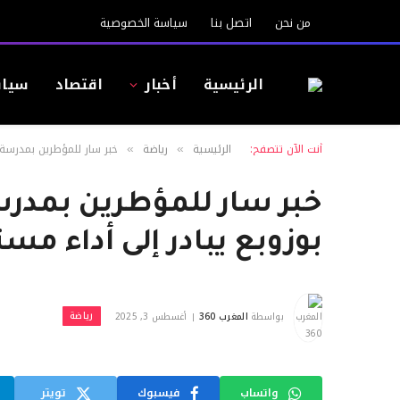
من نحن
اتصل بنا
سياسة الخصوصية
الرئيسية
أخبار
اقتصاد
سيا
أنت الآن تتصفح:
الرئيسية
رياضة
خبر سار للمؤطرين بمدرسة 
»
»
خبر سار للمؤطرين بمدر
بوزوبع يبادر إلى أداء مس
رياضة
بواسطة
المغرب 360
أغسطس 3, 2025
واتساب
فيسبوك
تويتر