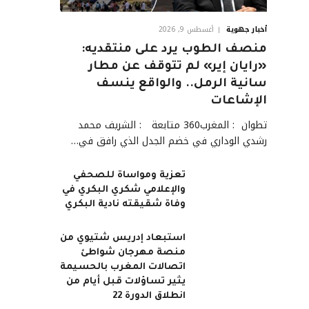
أخبار جهوية
أغسطس 9, 2026
منصف الطوب يرد على منتقديه:
«رايان إير» لم تتوقف عن مطار
سانية الرمل.. والواقع ينسف
الإشاعات
تطوان : المغرب360 متابعة : الشريف محمد
رشدي الوداري في خضم الجدل الذي رافق في…
تعزية ومواساة للصحفي
والإعلامي شكري البكري في
وفاة شقيقته نادية البكري
استبعاد إدريس شتيوي من
منصة مهرجان شواطئ
اتصالات المغرب بالحسيمة
يثير تساؤلات قبل أيام من
انطلاق الدورة 22