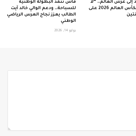
 إلى عرش العالم.. “لا
فاس تنقذ البطولة الوطنية
روخا” تتوج بكأس العالم 2026 على
للسباحة… ودعم الوالي خالد آيت
تين
الطالب يعزز نجاح العرس الرياضي
الوطني
يوليو 14, 2026