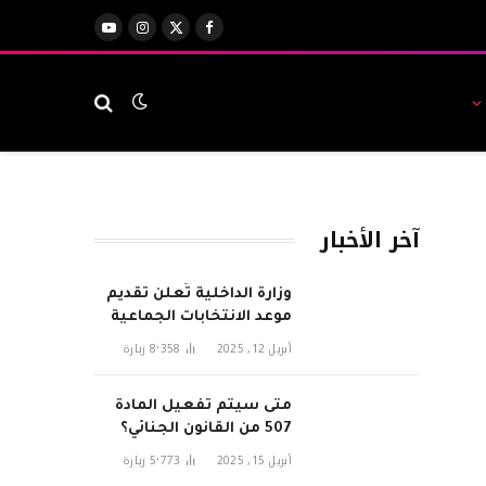
X
فيسبوك
الانستغرام
يوتيوب
(Twitter)
آخر الأخبار
وزارة الداخلية تُعلن تقديم
موعد الانتخابات الجماعية
لتعزيز التنسيق مع
أبريل 12, 2025
8٬358
زيارة
التشريعية في 2026
متى سيتم تفعيل المادة
507 من القانون الجنائي؟
أبريل 15, 2025
5٬773
زيارة