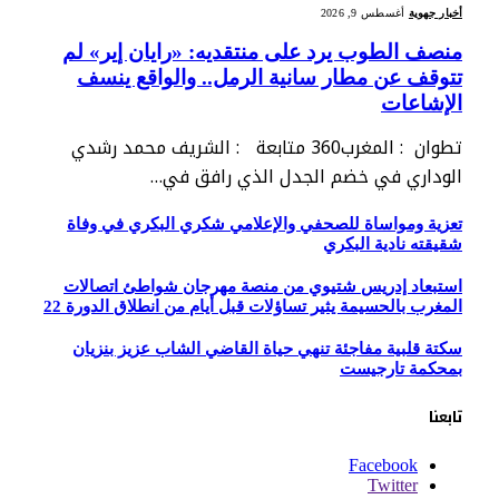
أخبار جهوية
أغسطس 9, 2026
منصف الطوب يرد على منتقديه: «رايان إير» لم
تتوقف عن مطار سانية الرمل.. والواقع ينسف
الإشاعات
تطوان : المغرب360 متابعة : الشريف محمد رشدي
الوداري في خضم الجدل الذي رافق في…
تعزية ومواساة للصحفي والإعلامي شكري البكري في وفاة
شقيقته نادية البكري
استبعاد إدريس شتيوي من منصة مهرجان شواطئ اتصالات
المغرب بالحسيمة يثير تساؤلات قبل أيام من انطلاق الدورة 22
سكتة قلبية مفاجئة تنهي حياة القاضي الشاب عزيز بنزيان
بمحكمة تارجيست
تابعنا
Facebook
Twitter