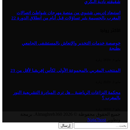
شقيقته نادية البكري
استبعاد إدريس شتيوي من منصة مهرجان شواطئ اتصالات
المغرب بالحسيمة يثير تساؤلات قبل أيام من انطلاق الدورة 22
الأكثر رواجا
خوصصة خدمات التخدير والإنعاش بالمستشفى الجامعي
بطنجة
مايو 4, 2023
1
زيارة
المنتخب المغربي بالمجموعة الأولى لكأس إفريقيا لأقل من 23
مايو 5, 2023
1
زيارة
محكمة النزاعات الرياضية .. هل ترى المبادرة التشريعية النور
بالمغرب ؟
مايو 7, 2023
1
زيارة
جميع الحقوق محفوظة © 2026 Almaghreb360. برمجة
وتطوير
Naja7host
.
إرسال