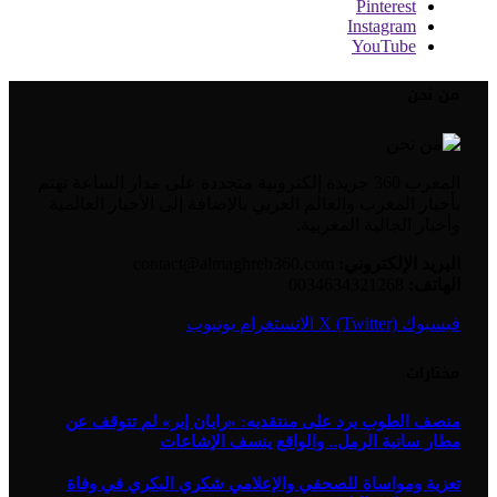
Pinterest
Instagram
YouTube
من نحن
المغرب 360 جريدة إلكترونية متجددة على مدار الساعة تهتم
بأخبار المغرب والعالم العربي بالإضافة إلى الأخبار العالمية
وأخبار الجالية المغربية.
البريد الإلكتروني:
contact@almaghreb360.com
الهاتف:
0034634321268
فيسبوك
X (Twitter)
الانستغرام
يوتيوب
مختارات
منصف الطوب يرد على منتقديه: «رايان إير» لم تتوقف عن
مطار سانية الرمل.. والواقع ينسف الإشاعات
تعزية ومواساة للصحفي والإعلامي شكري البكري في وفاة