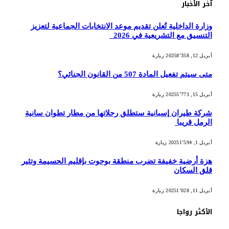
آخر الأخبار
وزارة الداخلية تُعلن تقديم موعد الانتخابات الجماعية لتعزيز
التنسيق مع التشريعية في 2026
أبريل 12, 2025
8٬358
زيارة
متى سيتم تفعيل المادة 507 من القانون الجنائي؟
أبريل 15, 2025
5٬773
زيارة
شركة طيران إسبانية ستطلق رحلاتها من مطار تطوان سانية
الرمل قريبا
أبريل 1, 2025
1٬594
زيارة
هزة أرضية خفيفة تضرب منطقة بوحوت بإقليم الحسيمة وتثير
قلق السكان
أبريل 11, 2025
1٬028
زيارة
الأكثر رواجا