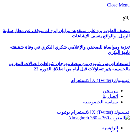
Close Menu
رائج
منصف الطوب يرد على منتقديه: «رايان إير» لم تتوقف عن مطار سانية
الرمل.. والواقع ينسف الإشاعات
تعزية ومواساة للصحفي والإعلامي شكري البكري في وفاة شقيقته
نادية البكري
استبعاد إدريس شتيوي من منصة مهرجان شواطئ اتصالات المغرب
بالحسيمة يثير تساؤلات قبل أيام من انطلاق الدورة 22
فيسبوك
X (Twitter)
الانستغرام
من نحن
اتصل بنا
سياسة الخصوصية
فيسبوك
X (Twitter)
الانستغرام
يوتيوب
الرئيسية