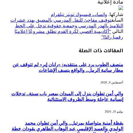
مادة إعلانية
شاركها.
واتساب
فيسبوك
تويتر
تيلقرام
السابق
توقيف مفاجئ للنقل المدرسي بالمضيق يهدد عشرات
التلاميذ بالهدر المدرسي وجمعية حقوقية تدخل على الخط
التالي
“أكاديمية أقصبي لكرة القدم تطلق مشروعًا إعلاميًا
رقميا رائدًا”
المقالات
ذات الصلة
منصف الطوب يرد على منتقديه: «رايان إير» لم تتوقف عن
مطار سانية الرمل.. والواقع ينسف الإشاعات
أغسطس 9, 2026
والي أمن تطوان ينزل إلى الميدان بمعبر باب سبتة.. تدخلات
إنسانية عاجلة وسط الظروف الاستثنائية
يوليو 31, 2026
يقظة أمنية متواصلة بمرتيل.. والي أمن تطوان محمد
الوليدي والعميد الإقليمي عبد الوهاب الطاهري يقودان خطة